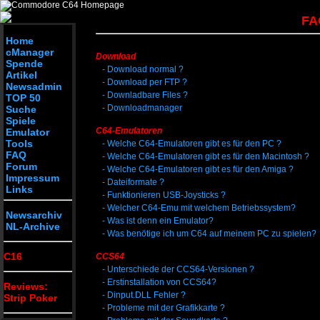
FA
Home
cManager
Download
Spende
-
Download normal ?
Artikel
-
Download per FTP ?
Newsadmin
-
Downladbare Files ?
TOP 50
-
Downloadmanager
Suche
Spiele
C64-Emulatoren
Emulator
Tools
-
Welche C64-Emulatoren gibt es für den PC ?
FAQ
-
Welche C64-Emulatoren gibt es für den Macintosh ?
Forum
-
Welche C64-Emulatoren gibt es für den Amiga ?
Impressum
-
Dateiformate ?
Links
-
Funktionieren USB-Joysticks ?
-
Welcher C64-Emu mit welchem Betriebssystem?
Newsarchiv
-
Was ist denn ein Emulator?
NL-Archive
-
Was benötige ich um C64 auf meinem PC zu spielen?
C16
CCS64
-
Unterschiede der CCS64-Versionen ?
-
Erstinstallation von CCS64?
Reviews:
-
Dinput.DLL Fehler ?
Strip Poker
-
Probleme mit der Grafikkarte ?