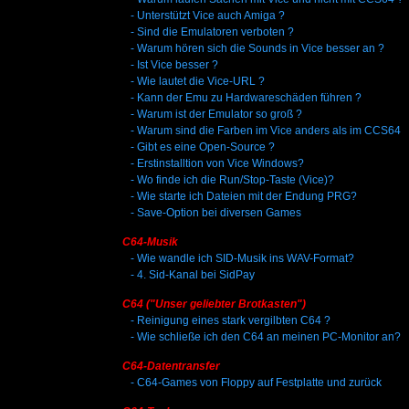
-
Unterstützt Vice auch Amiga ?
-
Sind die Emulatoren verboten ?
-
Warum hören sich die Sounds in Vice besser an ?
-
Ist Vice besser ?
-
Wie lautet die Vice-URL ?
-
Kann der Emu zu Hardwareschäden führen ?
-
Warum ist der Emulator so groß ?
-
Warum sind die Farben im Vice anders als im CCS64
-
Gibt es eine Open-Source ?
-
Erstinstalltion von Vice Windows?
-
Wo finde ich die Run/Stop-Taste (Vice)?
-
Wie starte ich Dateien mit der Endung PRG?
-
Save-Option bei diversen Games
C64-Musik
-
Wie wandle ich SID-Musik ins WAV-Format?
-
4. Sid-Kanal bei SidPay
C64 ("Unser geliebter Brotkasten")
-
Reinigung eines stark vergilbten C64 ?
-
Wie schließe ich den C64 an meinen PC-Monitor an?
C64-Datentransfer
-
C64-Games von Floppy auf Festplatte und zurück