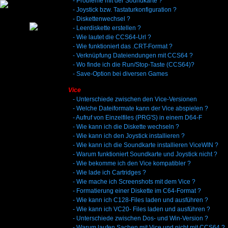
-
Probleme mit der Soundkarte ?
-
Joystick bzw. Tastaturkonfiguration ?
-
Diskettenwechsel ?
-
Leerdiskette erstellen ?
-
Wie lautet die CCS64-Url ?
-
Wie funktioniert das .CRT-Format ?
-
Verknüpfung Dateiendungen mit CCS64 ?
-
Wo finde ich die Run/Stop-Taste (CCS64)?
-
Save-Option bei diversen Games
Vice
-
Unterschiede zwischen den Vice-Versionen
-
Welche Dateiformate kann der Vice abspielen ?
-
Aufruf von Einzelfiles (PRG'S) in einem D64-F
-
Wie kann ich die Diskette wechseln ?
-
Wie kann ich den Joystick installieren ?
-
Wie kann ich die Soundkarte installieren ViceWIN ?
-
Warum funktioniert Soundkarte und Joystick nicht ?
-
Wie bekomme ich den Vice kompatibler ?
-
Wie lade ich Cartridges ?
-
Wie mache ich Screenshots mit dem Vice ?
-
Formatierung einer Diskette im C64-Format ?
-
Wie kann ich C128-Files laden und ausführen ?
-
Wie kann ich VC20- Files laden und ausführen ?
-
Unterschiede zwischen Dos- und Win-Version ?
-
Warum laufen Sachen mit Vice und nicht mit CCS64 ?